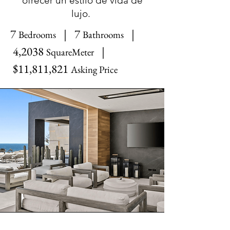
ofrecer un estilo de vida de
lujo.
7
| 7
|
Bedrooms
Bathrooms
4,2038
|
SquareMeter
$11,811,821
Asking Price