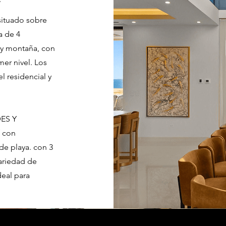
ituado sobre
a de 4
 y montaña, con
er nivel. Los
l residencial y
DES Y
 con
de playa. con 3
variedad de
deal para