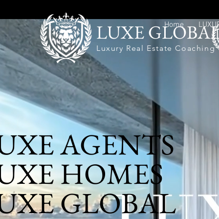
LUXE GLOBA
Home
LUXU
Luxury Real Estate Coaching
UXE AGENTS
UXE HOMES
UXE GLOBAL