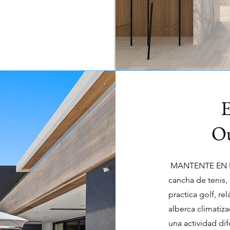
E
Ou
MANTENTE EN FOR
cancha de tenis, d
practica golf, re
alberca climatiza
una actividad di