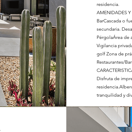
residencia.
AMENIDADES Y SE
BarCascada o fu
secundaria. Desa
PérgolaÁrea de
Vigilancia priv
golf Zona de prá
Restaurantes/Bar
CARACTERISTICA
Disfruta de impr
residencia.Alber
tranquilidad y di
e