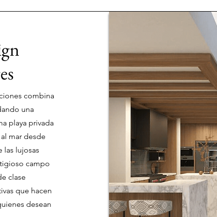
ign
es
taciones combina
indando una
na playa privada
s al mar desde
 las lujosas
tigioso campo
de clase
tivas que hacen
 quienes desean